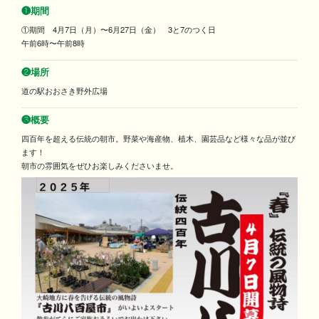
❶期間
①期間 4月7日（月）〜6月27日（金） 3と7のつく日
午前6時〜午前8時
❷場所
道の駅おおさき野外広場
❸概要
四百年を超える伝統の朝市。野菜や海産物、植木、園芸品など様々な品が並び
ます！
朝市の雰囲気をぜひお楽しみくださいませ。